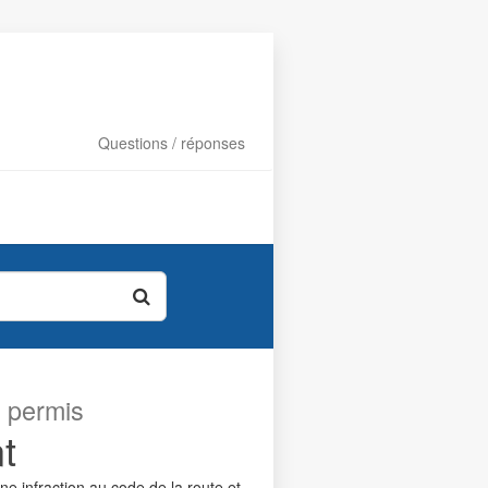
Questions / réponses
s permis
t
e infraction au code de la route et