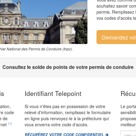
souhaitez savoir com
permis. Remplissez 
vos codes d'accès tel
Demandez vot
.
hier National des Permis de Conduire (fnpc)
Consultez le solde de points de votre permis de conduire
is
Identifiant Telepoint
Récup
ation,
Si vous n'êtes pas en possession de votre
Le porta
tre code
relevé d'information, remplissez le formulaire
sensibil
de de
en ligne puis renvoyez-le à
la préfecture qui
propose
(1)
ernet
vous enverra votre code d'accès
.
meilleur
RÉCUPÉREZ VOTRE CODE CONFIDENTIEL