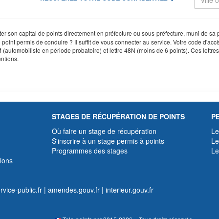
ter son capital de points directement en préfecture ou sous-préfecture, muni de sa pi
oint permis de conduire ? Il suffit de vous connecter au service. Votre code d'accè
8M (automobiliste en période probatoire) et lettre 48N (moins de 6 points). Ces lettr
ntions.
STAGES DE RÉCUPÉRATION DE POINTS
P
Où faire un stage de récupération
Le
S'inscrire à un stage permis à points
Le
Programmes des stages
Le
ions
rvice-public.fr
|
amendes.gouv.fr
|
interieur.gouv.fr