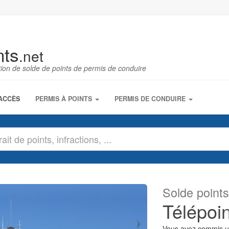
nts
.net
tion de solde de points de permis de conduire
(CURRENT)
ACCÈS
PERMIS À POINTS
PERMIS DE CONDUIRE
Solde point
Télépoin
Vous avez commis un