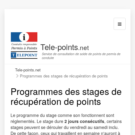
Toggle
navigatio
Tele-points
.net
Service de consultation de solde de points de permis de
conduire
Tele-points.net
Programmes des stages de récupération de points
Programmes des stages de
récupération de points
Le programme du stage comme son fonctionnent sont
réglementés. Le stage dure
2 jours consécutifs
, certains
stages peuvent se dérouler du vendredi au samedi inclu.
De cette façon, ceux qui travaillent en semaine n'auront à